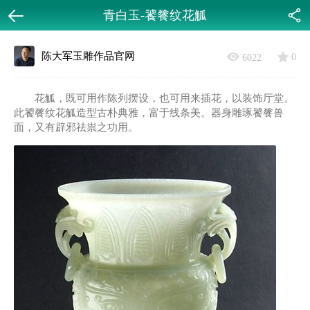
青白玉-饕餮纹花觚
返回
分享
陈大军玉雕作品官网
0
6022
花觚，既可用作陈列摆设，也可用来插花，以装饰厅堂。
此饕餮纹花觚造型古朴典雅，富于线条美。器身雕琢饕餮兽
面，又有辟邪祛祟之功用。