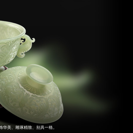
饰华美、雕琢精致、别具一格。