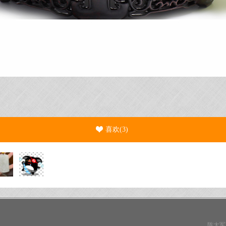
喜欢(
3
)
陈大军