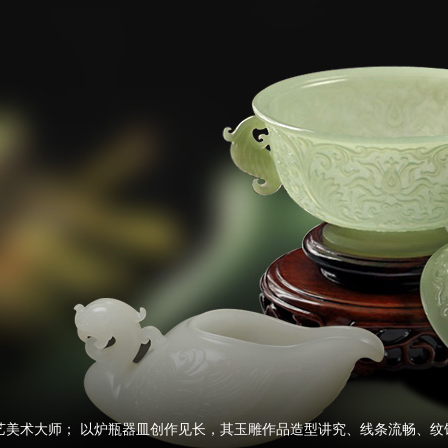
艺美术大师； 以炉瓶器皿创作见长，其玉雕作品造型讲究、线条流畅、纹